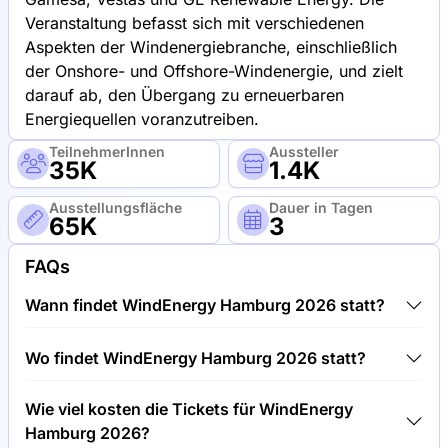
Veranstaltung befasst sich mit verschiedenen
Aspekten der Windenergiebranche, einschließlich
der Onshore- und Offshore-Windenergie, und zielt
darauf ab, den Übergang zu erneuerbaren
Energiequellen voranzutreiben.
TeilnehmerInnen
Aussteller
35K
1.4K
Ausstellungsfläche
Dauer in Tagen
65K
3
FAQs
Wann findet WindEnergy Hamburg 2026 statt?
WindEnergy Hamburg 2026 findet zwischen
Wo findet WindEnergy Hamburg 2026 statt?
22.09.2026 und 25.09.2026 statt.
WindEnergy Hamburg 2026 findet unter
Wie viel kosten die Tickets für WindEnergy
Messezentrum Hamburg, Deutschland statt.
Hamburg 2026?