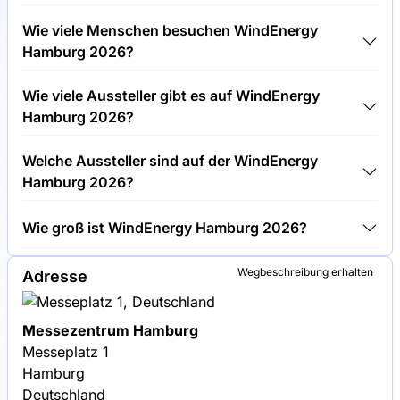
Tickets für WindEnergy Hamburg 2026 kosten
Wie viele Menschen besuchen WindEnergy
150,00 € pro Besucher.
Hamburg 2026?
Rund 35.000 Menschen besuchen die WindEnergy
Wie viele Aussteller gibt es auf WindEnergy
Hamburg 2026.
Hamburg 2026?
Rund 1.400 Aussteller präsentieren sich auf
Welche Aussteller sind auf der WindEnergy
WindEnergy Hamburg 2026.
Hamburg 2026?
Siemens Gamesa, Vestas und GE Renewable Energy
Wie groß ist WindEnergy Hamburg 2026?
sind unter den Unternehmen, die auf WindEnergy
Hamburg 2026 ausstellen.
WindEnergy Hamburg 2026 umfasst eine
Wegbeschreibung erhalten
Adresse
Ausstellungsfläche von 65.000 Quadratmetern.
Messezentrum Hamburg
Messeplatz 1
Hamburg
Deutschland