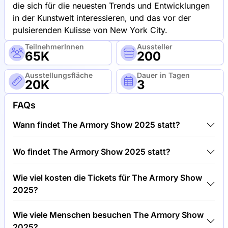
die sich für die neuesten Trends und Entwicklungen
in der Kunstwelt interessieren, und das vor der
pulsierenden Kulisse von New York City.
TeilnehmerInnen
Aussteller
65K
200
Ausstellungsfläche
Dauer in Tagen
20K
3
FAQs
Wann findet The Armory Show 2025 statt?
The Armory Show 2025 findet zwischen 04.09.2025
Wo findet The Armory Show 2025 statt?
und 07.09.2025 statt.
The Armory Show 2025 findet unter Jacob K. Javits
Wie viel kosten die Tickets für The Armory Show
Convention Center, Vereinigte Staaten von Amerika
2025?
statt.
Tickets für The Armory Show 2025 kosten 55,00 €
Wie viele Menschen besuchen The Armory Show
pro Besucher.
2025?