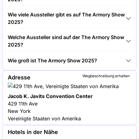
Rund 65.000 Menschen besuchen die The Armory
Wie viele Aussteller gibt es auf The Armory Show
Show 2025.
2025?
Rund 200 Aussteller präsentieren sich auf The
Welche Aussteller sind auf der The Armory Show
Armory Show 2025.
2025?
Gagosian Gallery, David Zwirner und Pace Gallery
Wie groß ist The Armory Show 2025?
sind unter den Unternehmen, die auf The Armory
Show 2025 ausstellen.
The Armory Show 2025 umfasst eine
Wegbeschreibung erhalten
Adresse
Ausstellungsfläche von 20.000 Quadratmetern.
Jacob K. Javits Convention Center
429 11th Ave
New York
Vereinigte Staaten von Amerika
Hotels in der Nähe