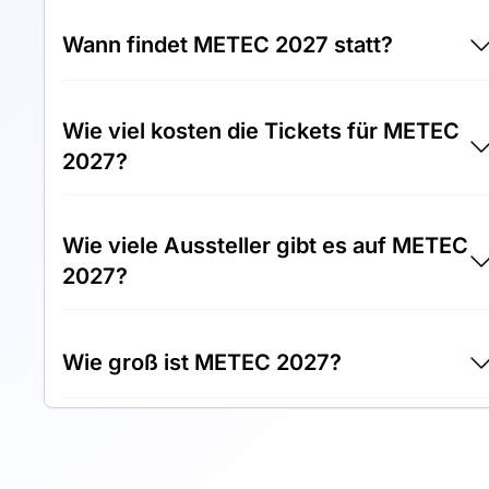
Wann findet METEC 2027 statt?
METEC 2027 findet zwischen 21.06.2027 und
Wie viel kosten die Tickets für METEC
25.06.2027 statt.
2027?
Tickets für METEC 2027 kosten 50,00 € pro
Wie viele Aussteller gibt es auf METEC
Besucher.
2027?
Rund 500 Aussteller präsentieren sich auf
Wie groß ist METEC 2027?
METEC 2027.
METEC 2027 umfasst eine
Ausstellungsfläche von 40.000
Quadratmetern.