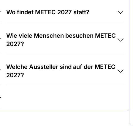
Wo findet METEC 2027 statt?
METEC 2027 findet unter Messezentrum
Wie viele Menschen besuchen METEC
Düsseldorf, Deutschland statt.
2027?
Rund 17.000 Menschen besuchen die METEC
Welche Aussteller sind auf der METEC
2027.
2027?
SMS group, Danieli und Primetals
Technologies sind unter den Unternehmen,
die auf METEC 2027 ausstellen.