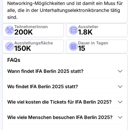
Networking-Möglichkeiten und ist damit ein Muss für
alle, die in der Unterhaltungselektronikbranche tätig
sind.
TeilnehmerInnen
Aussteller
200K
1.8K
Ausstellungsfläche
Dauer in Tagen
150K
15
FAQs
Wann findet IFA Berlin 2025 statt?
IFA Berlin 2025 findet zwischen 26.08.2025 und
Wo findet IFA Berlin 2025 statt?
10.09.2025 statt.
IFA Berlin 2025 findet unter CityCube Berlin,
Wie viel kosten die Tickets für IFA Berlin 2025?
Deutschland statt.
Tickets für IFA Berlin 2025 kosten 45,00 € pro
Wie viele Menschen besuchen IFA Berlin 2025?
Besucher.
Rund 200.000 Menschen besuchen die IFA Berlin