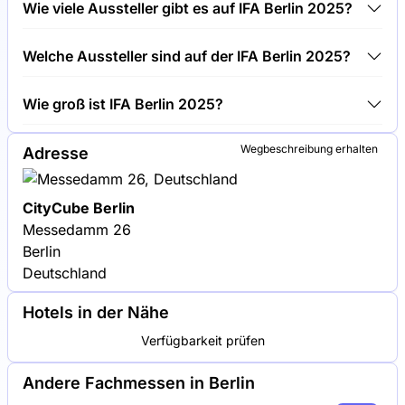
Wie viele Aussteller gibt es auf IFA Berlin 2025?
2025.
Rund 1.800 Aussteller präsentieren sich auf IFA
Welche Aussteller sind auf der IFA Berlin 2025?
Berlin 2025.
Samsung, LG und Sony sind unter den Unternehmen,
Wie groß ist IFA Berlin 2025?
die auf IFA Berlin 2025 ausstellen.
IFA Berlin 2025 umfasst eine Ausstellungsfläche von
Wegbeschreibung erhalten
Adresse
150.000 Quadratmetern.
CityCube Berlin
Messedamm 26
Berlin
Deutschland
Hotels in der Nähe
Verfügbarkeit prüfen
Andere Fachmessen in Berlin