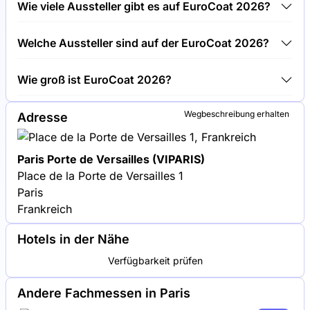
Wie viele Aussteller gibt es auf EuroCoat 2026?
2026.
Rund 200 Aussteller präsentieren sich auf EuroCoat
Welche Aussteller sind auf der EuroCoat 2026?
2026.
BASF, AkzoNobel und PPG Industries sind unter den
Wie groß ist EuroCoat 2026?
Unternehmen, die auf EuroCoat 2026 ausstellen.
EuroCoat 2026 umfasst eine Ausstellungsfläche von
Wegbeschreibung erhalten
Adresse
10.000 Quadratmetern.
Paris Porte de Versailles (VIPARIS)
Place de la Porte de Versailles 1
Paris
Frankreich
Hotels in der Nähe
Verfügbarkeit prüfen
Andere Fachmessen in Paris