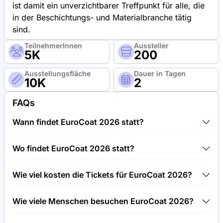
ist damit ein unverzichtbarer Treffpunkt für alle, die
in der Beschichtungs- und Materialbranche tätig
sind.
TeilnehmerInnen
Aussteller
5K
200
Ausstellungsfläche
Dauer in Tagen
10K
2
FAQs
Wann findet EuroCoat 2026 statt?
EuroCoat 2026 findet zwischen 24.03.2026 und
Wo findet EuroCoat 2026 statt?
26.03.2026 statt.
EuroCoat 2026 findet unter Paris Porte de Versailles
Wie viel kosten die Tickets für EuroCoat 2026?
(VIPARIS), Frankreich statt.
Tickets für EuroCoat 2026 kosten 150,00 € pro
Wie viele Menschen besuchen EuroCoat 2026?
Besucher.
Rund 5.000 Menschen besuchen die EuroCoat